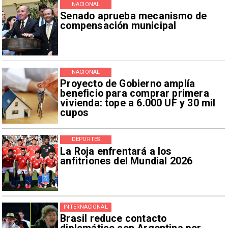
NACIONAL
Senado aprueba mecanismo de
compensación municipal
NACIONAL
Proyecto de Gobierno amplía
beneficio para comprar primera
vivienda: tope a 6.000 UF y 30 mil
cupos
DEPORTES
La Roja enfrentará a los
anfitriones del Mundial 2026
INTERNACIONAL
Brasil reduce contacto