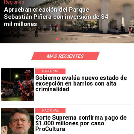
Deportes
Claudio Bravo baja la euforia sobre
fichaje de Vozinha
MÁS RECIENTES
NACIONAL
Gobierno evalúa nuevo estado de
excepción en barrios con alta
criminalidad
NACIONAL
Corte Suprema confirma pago de
$1.000 millones por caso
ProCultura