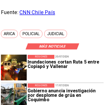
Fuente:
CNN Chile País
ARICA
POLICIAL
JUDICIAL
MÁS NOTICIAS
REGIONES
20/07/2026
Inundaciones cortan Ruta 5 entre
Copiapó y Vallenar
REGIONES
17/07/2026
Gobierno anuncia investigación
por desplome de grúa en
Coquimbo