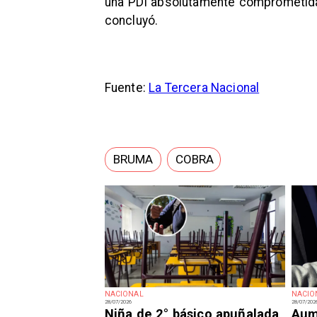
una PDI absolutamente comprometida a
concluyó.
Fuente:
La Tercera Nacional
BRUMA
COBRA
NACIONAL
NACIO
28/07/2026
28/07/202
Niña de 2° básico apuñalada
Aum