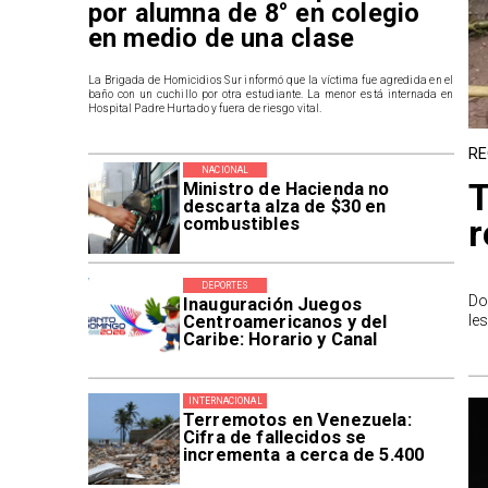
por alumna de 8° en colegio
en medio de una clase
La Brigada de Homicidios Sur informó que la víctima fue agredida en el
baño con un cuchillo por otra estudiante. La menor está internada en
Hospital Padre Hurtado y fuera de riesgo vital.
RE
NACIONAL
T
Ministro de Hacienda no
descarta alza de $30 en
r
combustibles
DEPORTES
Do
Inauguración Juegos
le
Centroamericanos y del
Caribe: Horario y Canal
INTERNACIONAL
Terremotos en Venezuela:
Cifra de fallecidos se
incrementa a cerca de 5.400