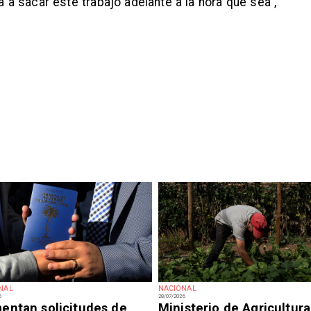
 sacar este trabajo adelante a la hora que sea”,
NAL
NACIONAL
6
28/07/2026
entan solicitudes de
Ministerio de Agricultura