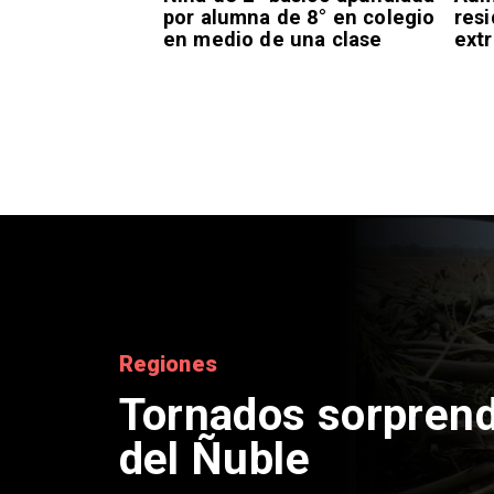
por alumna de 8° en colegio
resi
en medio de una clase
extr
Nacional
Niña de 2° básico
alumna de 8° en c