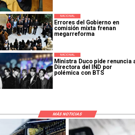
NACIONAL
Errores del Gobierno en
comisión mixta frenan
megarreforma
NACIONAL
Ministra Duco pide renuncia 
Directora del IND por
polémica con BTS
MÁS NOTICIAS