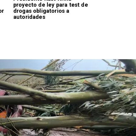
proyecto de ley para test de
or
drogas obligatorios a
autoridades