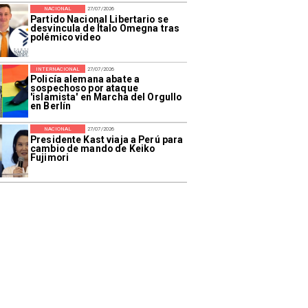
NACIONAL
27/07/2026
Partido Nacional Libertario se
desvincula de Ítalo Omegna tras
polémico video
INTERNACIONAL
27/07/2026
Policía alemana abate a
sospechoso por ataque
'islamista' en Marcha del Orgullo
en Berlín
NACIONAL
27/07/2026
Presidente Kast viaja a Perú para
cambio de mando de Keiko
Fujimori