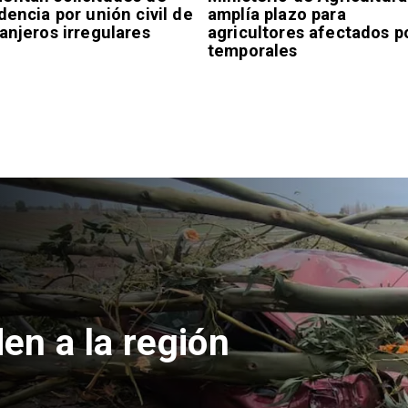
dencia por unión civil de
amplía plazo para
anjeros irregulares
agricultores afectados p
temporales
 apuñalada por
olegio en