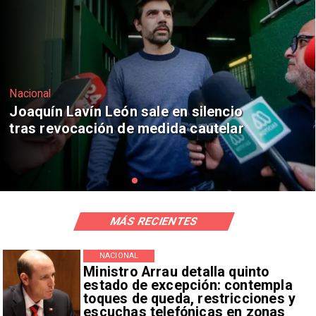
Nacional
io
Chile y Venezuela formalizan reini
ar
de relaciones consulares
MÁS RECIENTES
NACIONAL
Ministro Arrau detalla quinto
estado de excepción: contempla
toques de queda, restricciones y
escuchas telefónicas en zonas