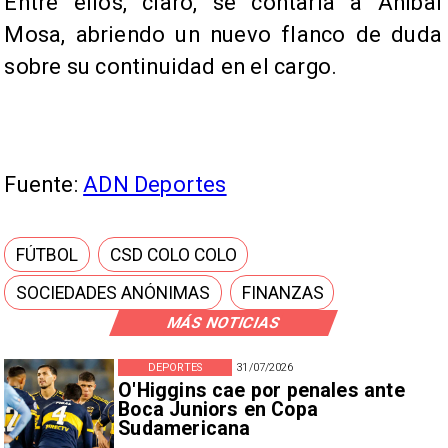
Entre ellos, claro, se contaría a Aníbal
Mosa, abriendo un nuevo flanco de duda
sobre su continuidad en el cargo.
Fuente:
ADN Deportes
FÚTBOL
CSD COLO COLO
SOCIEDADES ANÓNIMAS
FINANZAS
MÁS NOTICIAS
DEPORTES
31/07/2026
O'Higgins cae por penales ante
Boca Juniors en Copa
Sudamericana