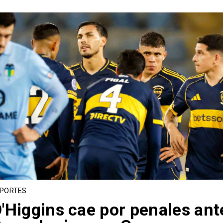
PORTES
'Higgins cae por penales ant