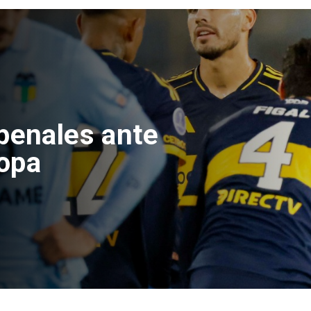
 penales ante
opa