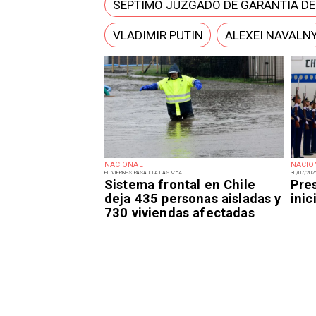
SÉPTIMO JUZGADO DE GARANTÍA D
VLADIMIR PUTIN
ALEXEI NAVALN
NACIONAL
NACIO
EL VIERNES PASADO A LAS 9:54
30/07/202
Sistema frontal en Chile
Pre
deja 435 personas aisladas y
inic
730 viviendas afectadas