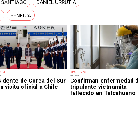
E SANTIAGO
DANIEL URRUTIA
Y
BENFICA
NAL
REGIONES
6
30/07/2026
sidente de Corea del Sur
Confirman enfermedad 
ia visita oficial a Chile
tripulante vietnamita
fallecido en Talcahuano