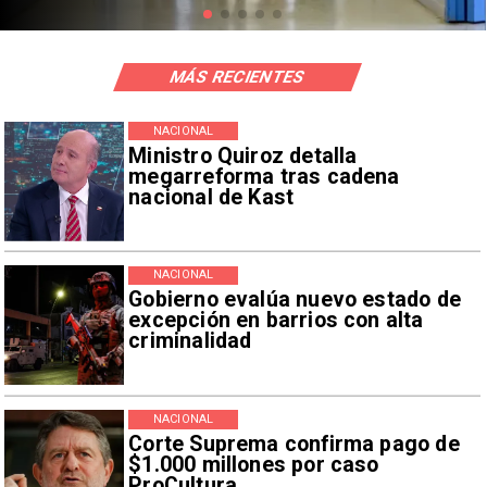
MÁS RECIENTES
NACIONAL
Ministro Quiroz detalla
megarreforma tras cadena
nacional de Kast
NACIONAL
Gobierno evalúa nuevo estado de
excepción en barrios con alta
criminalidad
NACIONAL
Corte Suprema confirma pago de
$1.000 millones por caso
ProCultura