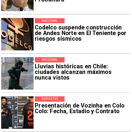
NACIONAL
Codelco suspende construcción
de Andes Norte en El Teniente por
riesgos sísmicos
NACIONAL
Lluvias históricas en Chile:
ciudades alcanzan máximos
nunca vistos
DEPORTES
Presentación de Vozinha en Colo
Colo: Fecha, Estadio y Contrato