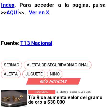
Index
. Para acceder a la página, pulsa
>>
AQUÍ
<<.
Ver en X
.
Fuente:
T13 Nacional
SERNAC
ALERTA DE SEGURIDADNACIONAL
ALERTA
JUGUETE
NIÑO
MÁS NOTICIAS
NACIONAL
El Martes Pasado A Las 9:55
Tía Rica aumenta valor del gramo
de oro a $30.000