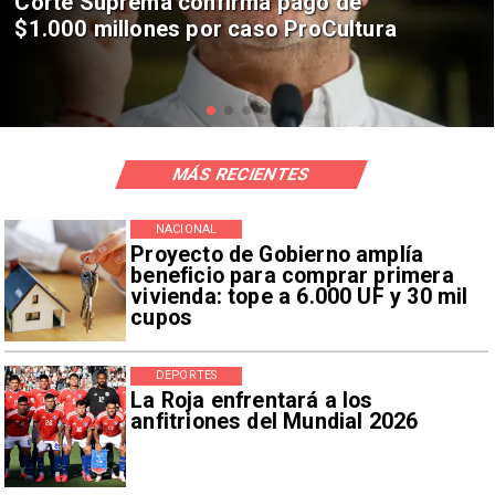
Codelco suspende construcción de
Andes Norte en El Teniente por
riesgos sísmicos
MÁS RECIENTES
NACIONAL
Proyecto de Gobierno amplía
beneficio para comprar primera
vivienda: tope a 6.000 UF y 30 mil
cupos
DEPORTES
La Roja enfrentará a los
anfitriones del Mundial 2026