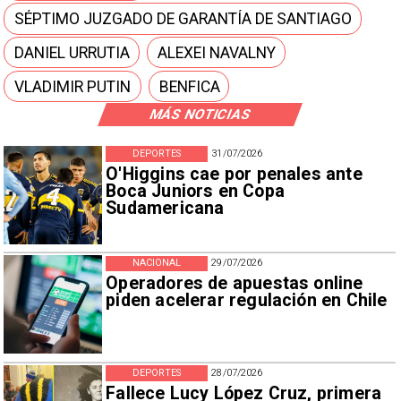
SÉPTIMO JUZGADO DE GARANTÍA DE SANTIAGO
DANIEL URRUTIA
ALEXEI NAVALNY
VLADIMIR PUTIN
BENFICA
MÁS NOTICIAS
DEPORTES
31/07/2026
O'Higgins cae por penales ante
Boca Juniors en Copa
Sudamericana
NACIONAL
29/07/2026
Operadores de apuestas online
piden acelerar regulación en Chile
DEPORTES
28/07/2026
Fallece Lucy López Cruz, primera