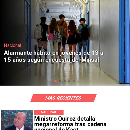
Regiones
Aprueban creación del Parque
Sebastián Piñera con inversión de $4
mil millones
MÁS RECIENTES
NACIONAL
Ministro Quiroz detalla
megarreforma tras cadena
nacional de Kast