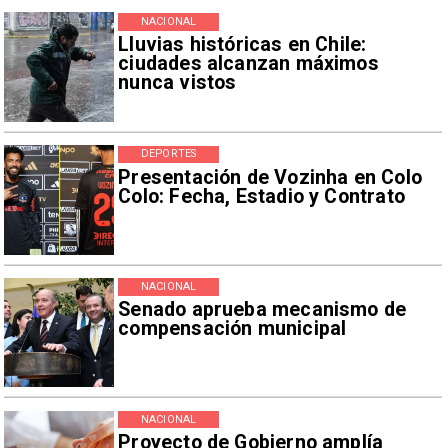
NACIONAL
Lluvias históricas en Chile:
ciudades alcanzan máximos
nunca vistos
DEPORTES
Presentación de Vozinha en Colo
Colo: Fecha, Estadio y Contrato
NACIONAL
Senado aprueba mecanismo de
compensación municipal
NACIONAL
Proyecto de Gobierno amplía