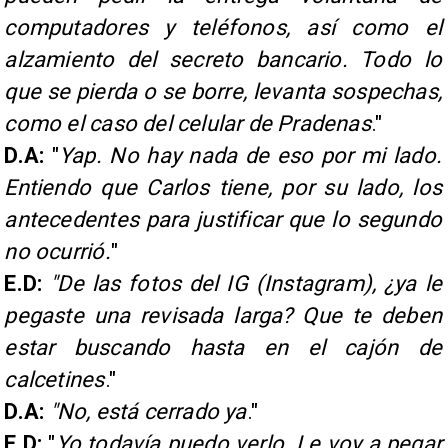
computadores y teléfonos, así como el
alzamiento del secreto bancario. Todo lo
que se pierda o se borre, levanta sospechas,
como el caso del celular de Pradenas
."
D.A:
"
Yap. No hay nada de eso por mi lado.
Entiendo que Carlos tiene, por su lado, los
antecedentes para justificar que lo segundo
no ocurrió.
"
E.D:
"De las fotos del IG (Instagram), ¿ya le
pegaste una revisada larga? Que te deben
estar buscando hasta en el cajón de
calcetines
."
D.A:
"No, está cerrado ya
."
E.D:
"
Yo todavía puedo verlo. Le voy a pegar