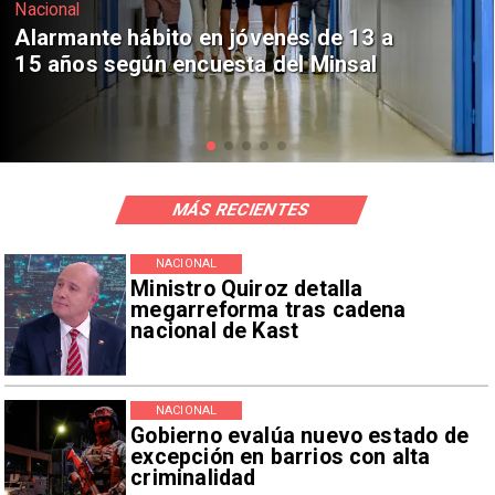
Regiones
Aprueban creación del Parque
Sebastián Piñera con inversión de $4
mil millones
MÁS RECIENTES
NACIONAL
Ministro Quiroz detalla
megarreforma tras cadena
nacional de Kast
NACIONAL
Gobierno evalúa nuevo estado de
excepción en barrios con alta
criminalidad