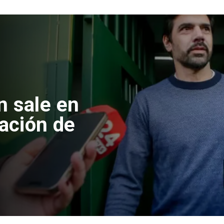
 formalizan
nes