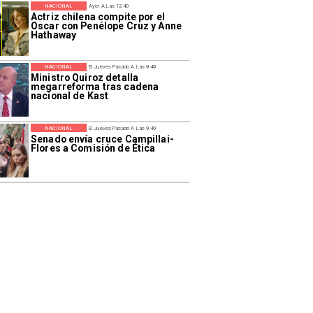
NACIONAL
Ayer A Las 12:40
Actriz chilena compite por el
Oscar con Penélope Cruz y Anne
Hathaway
NACIONAL
El Jueves Pasado A Las 9:49
Ministro Quiroz detalla
megarreforma tras cadena
nacional de Kast
NACIONAL
El Jueves Pasado A Las 9:49
Senado envía cruce Campillai-
Flores a Comisión de Ética