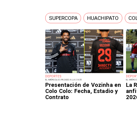
SUPERCOPA
HUACHIPATO
CO
DEPORTES
DEPOR
EL MIÉRCOLES PASADO A LAS 9:35
EL MIÉRCO
Presentación de Vozinha en
La R
Colo Colo: Fecha, Estadio y
anfi
Contrato
202