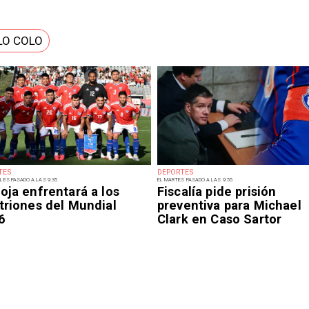
LO COLO
TES
DEPORTES
LES PASADO A LAS 9:35
EL MARTES PASADO A LAS 9:55
oja enfrentará a los
Fiscalía pide prisión
triones del Mundial
preventiva para Michael
6
Clark en Caso Sartor