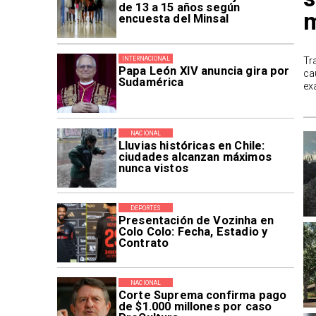
de 13 a 15 años según
m
encuesta del Minsal
Tr
INTERNACIONAL
Papa León XIV anuncia gira por
ca
Sudamérica
ex
NACIONAL
Lluvias históricas en Chile:
ciudades alcanzan máximos
nunca vistos
DEPORTES
Presentación de Vozinha en
Colo Colo: Fecha, Estadio y
Contrato
NACIONAL
Corte Suprema confirma pago
de $1.000 millones por caso