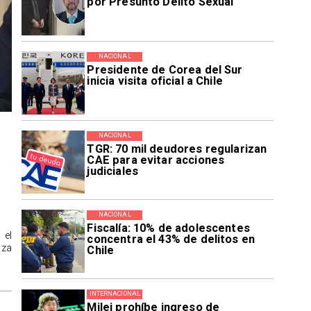
por Presunto Delito Sexual
NACIONAL
Presidente de Corea del Sur
inicia visita oficial a Chile
NACIONAL
TGR: 70 mil deudores regularizan
CAE para evitar acciones
judiciales
NACIONAL
Fiscalía: 10% de adolescentes
 el
concentra el 43% de delitos en
aza
Chile
INTERNACIONAL
Milei prohíbe ingreso de