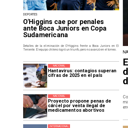
DEPORTES
O'Higgins cae por penales
ante Boca Juniors en Copa
Sudamericana
Detalles de la eliminación de O'Higgins frente a Boca Juniors en El
Teniente. El equipo chileno logró un triunfo, pero no avanzó en el torneo.
NA
E
NACIONAL
d
Hantavirus: contagios superan
cifras de 2025 en el país
d
Co
NACIONAL
Proyecto propone penas de
mi
cárcel por venta ilegal de
en
medicamentos abortivos
INTERNACIONAL