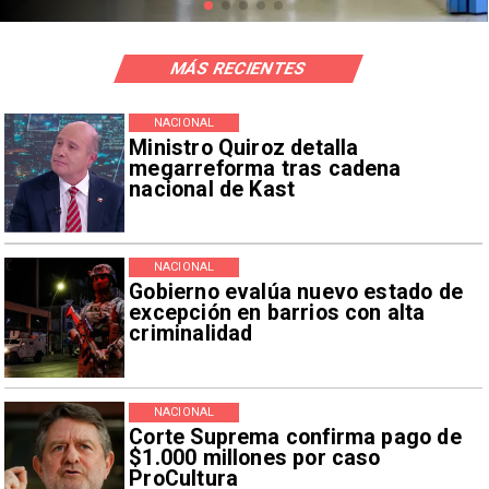
MÁS RECIENTES
NACIONAL
Ministro Quiroz detalla
megarreforma tras cadena
nacional de Kast
NACIONAL
Gobierno evalúa nuevo estado de
excepción en barrios con alta
criminalidad
NACIONAL
Corte Suprema confirma pago de
$1.000 millones por caso
ProCultura