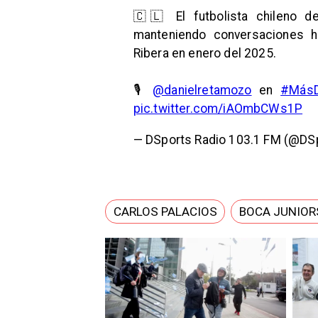
🇨🇱 El futbolista chileno d
manteniendo conversaciones h
Ribera en enero del 2025.
🎙️
@danielretamozo
en
#Más
pic.twitter.com/iAOmbCWs1P
— DSports Radio 103.1 FM (@DS
CARLOS PALACIOS
BOCA JUNIOR