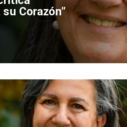
nes rechaza
lución de