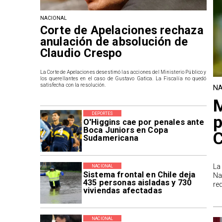
NACIONAL
Corte de Apelaciones rechaza
anulación de absolución de
Claudio Crespo
La Corte de Apelaciones desestimó las acciones del Ministerio Público y
los querellantes en el caso de Gustavo Gatica. La Fiscalía no quedó
satisfecha con la resolución.
NA
M
DEPORTES
p
O'Higgins cae por penales ante
Boca Juniors en Copa
Sudamericana
La
NACIONAL
Sistema frontal en Chile deja
Na
435 personas aisladas y 730
re
viviendas afectadas
NACIONAL