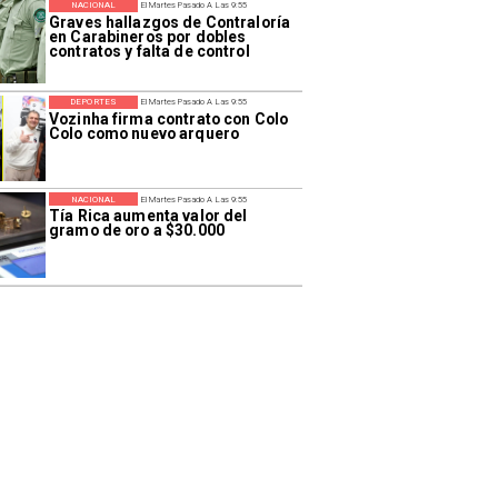
NACIONAL
El Martes Pasado A Las 9:55
Graves hallazgos de Contraloría
en Carabineros por dobles
contratos y falta de control
DEPORTES
El Martes Pasado A Las 9:55
Vozinha firma contrato con Colo
Colo como nuevo arquero
NACIONAL
El Martes Pasado A Las 9:55
Tía Rica aumenta valor del
gramo de oro a $30.000