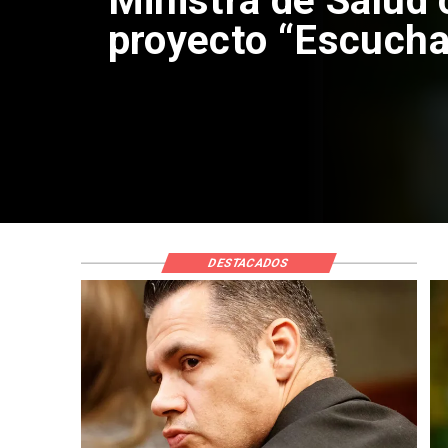
Corte de Apelacio
anulación de abso
Claudio Crespo
DESTACADOS