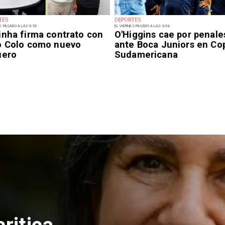
TES
DEPORTES
S PASADO A LAS 9:55
EL VIERNES PASADO A LAS 9:54
inha firma contrato con
O'Higgins cae por penale
o Colo como nuevo
ante Boca Juniors en Co
uero
Sudamericana