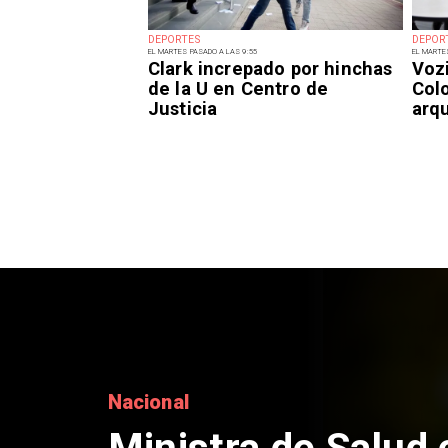
DEPORTES
DEPOR
EL MARTES PASADO A LAS 9:55
EL MARTE
Clark increpado por hinchas
Voz
de la U en Centro de
Col
Justicia
arq
Nacional