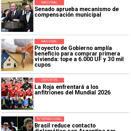
NACIONAL
Senado aprueba mecanismo de
compensación municipal
NACIONAL
Proyecto de Gobierno amplía
beneficio para comprar primera
vivienda: tope a 6.000 UF y 30 mil
cupos
DEPORTES
La Roja enfrentará a los
anfitriones del Mundial 2026
INTERNACIONAL
Brasil reduce contacto