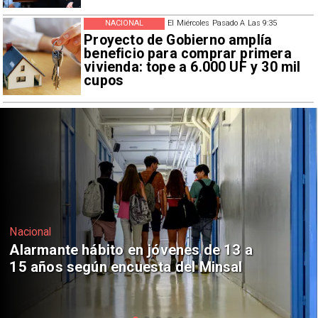
NACIONAL
El Miércoles Pasado A Las 9:35
Proyecto de Gobierno amplía
beneficio para comprar primera
vivienda: tope a 6.000 UF y 30 mil
cupos
Regiones
Aprueban creación del Parque
Sebastián Piñera con inversión de $4
mil millones