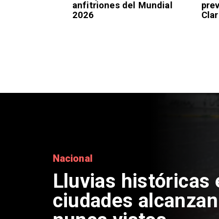
anfitriones del Mundial
pre
2026
Clar
Deportes
Presentación de V
Colo Colo: Fecha, 