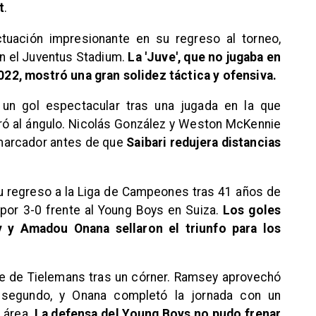
t
.
actuación impresionante en su regreso al torneo,
n el Juventus Stadium.
La 'Juve', que no jugaba en
22, mostró una gran solidez táctica y ofensiva.
 un gol espectacular tras una jugada en la que
paró al ángulo. Nicolás González y Weston McKennie
marcador antes de que
Saibari redujera distancias
 su regreso a la Liga de Campeones tras 41 años de
por 3-0 frente al Young Boys en Suiza.
Los goles
 y Amadou Onana sellaron el triunfo para los
ate de Tielemans tras un córner. Ramsey aprovechó
 segundo, y Onana completó la jornada con un
 área.
La defensa del Young Boys no pudo frenar