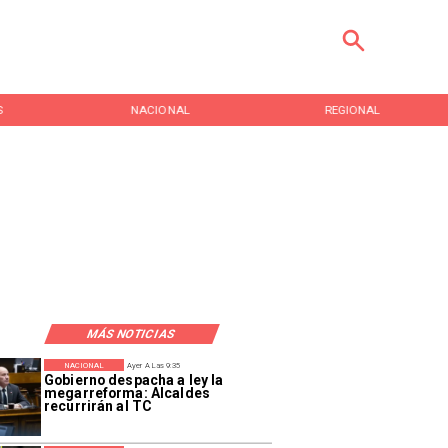
S
NACIONAL
REGIONAL
MÁS NOTICIAS
NACIONAL
Ayer A Las 9:35
Gobierno despacha a ley la
megarreforma: Alcaldes
recurrirán al TC