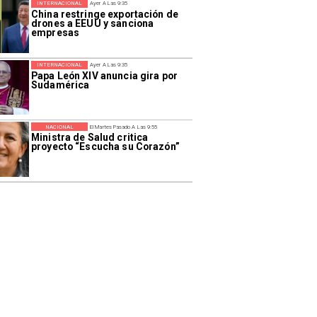
INTERNACIONAL
Ayer A Las 9:35
China restringe exportación de
drones a EEUU y sanciona
empresas
INTERNACIONAL
Ayer A Las 9:35
Papa León XIV anuncia gira por
Sudamérica
NACIONAL
El Martes Pasado A Las 9:55
Ministra de Salud critica
proyecto “Escucha su Corazón”