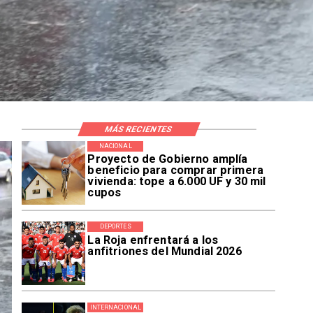
MÁS RECIENTES
NACIONAL
Proyecto de Gobierno amplía
beneficio para comprar primera
vivienda: tope a 6.000 UF y 30 mil
cupos
DEPORTES
La Roja enfrentará a los
anfitriones del Mundial 2026
INTERNACIONAL