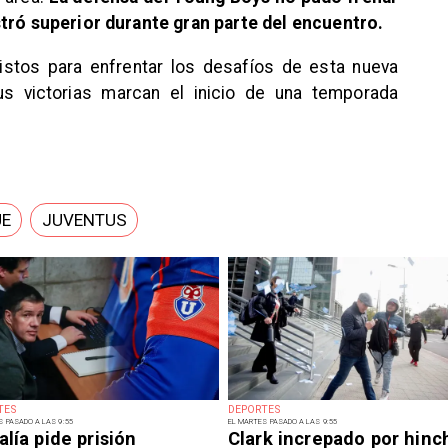
stró superior durante gran parte del encuentro.
stos para enfrentar los desafíos de esta nueva
s victorias marcan el inicio de una temporada
UE
JUVENTUS
TES
DEPORTES
S PASADO A LAS 9:55
EL MARTES PASADO A LAS 9:55
alía pide prisión
Clark increpado por hinc