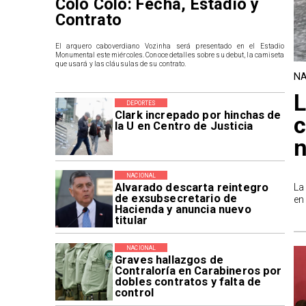
Colo Colo: Fecha, Estadio y
Contrato
El arquero caboverdiano Vozinha será presentado en el Estadio
Monumental este miércoles. Conoce detalles sobre su debut, la camiseta
que usará y las cláusulas de su contrato.
NA
L
DEPORTES
Clark increpado por hinchas de
c
la U en Centro de Justicia
n
NACIONAL
Alvarado descarta reintegro
La
de exsubsecretario de
en
Hacienda y anuncia nuevo
titular
NACIONAL
Graves hallazgos de
Contraloría en Carabineros por
dobles contratos y falta de
control