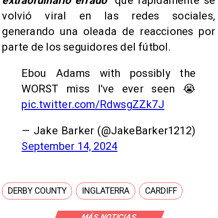
extraordinario errado”
que rápidamente se
volvió viral en las redes sociales,
generando una oleada de reacciones por
parte de los seguidores del fútbol.
Ebou Adams with possibly the
WORST miss I've ever seen 😭
pic.twitter.com/RdwsgZZk7J
— Jake Barker (@JakeBarker1212)
September 14, 2024
DERBY COUNTY
INGLATERRA
CARDIFF
MÁS NOTICIAS