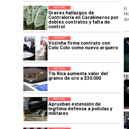
NACIONAL
El
Graves hallazgos de
Mo
Contraloría en Carabineros por
qu
dobles contratos y falta de
control
DEPORTES
Vozinha firma contrato con
Colo Colo como nuevo arquero
NACIONAL
Tía Rica aumenta valor del
gramo de oro a $30.000
NACIONAL
Aprueban extensión de
legítima defensa a policías y
militares