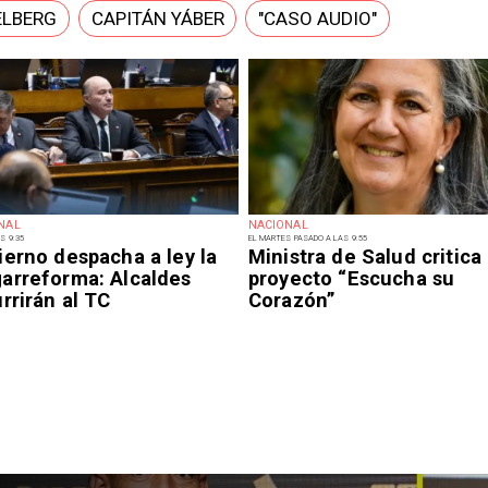
ELBERG
CAPITÁN YÁBER
"CASO AUDIO"
NAL
NACIONAL
S 9:35
EL MARTES PASADO A LAS 9:55
ierno despacha a ley la
Ministra de Salud critica
arreforma: Alcaldes
proyecto “Escucha su
rrirán al TC
Corazón”