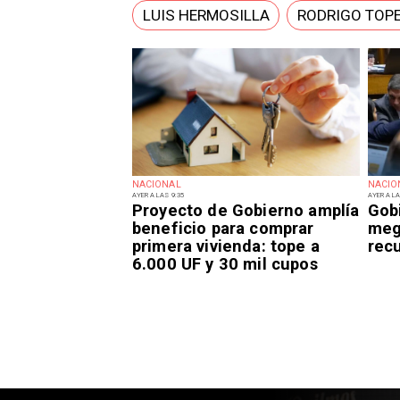
LUIS HERMOSILLA
RODRIGO TOP
NACIONAL
NACIO
AYER A LAS 9:35
AYER A LA
Proyecto de Gobierno amplía
Gob
beneficio para comprar
meg
primera vivienda: tope a
recu
6.000 UF y 30 mil cupos