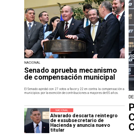
NACIONAL
Senado aprueba mecanismo
de compensación municipal
El Senado aprobó con 27 votos a favor y 22 en contra la compensación a
municipios por la exención de contribuciones a mayores de 65 años.
DE
P
NACIONAL
C
Alvarado descarta reintegro
de exsubsecretario de
C
Hacienda y anuncia nuevo
titular