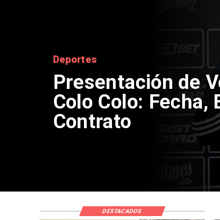
Nacional
Senado aprueba m
compensación mun
DESTACADOS