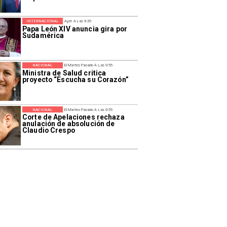
INTERNACIONAL
Ayer A Las 9:35
Papa León XIV anuncia gira por
Sudamérica
NACIONAL
El Martes Pasado A Las 9:55
Ministra de Salud critica
proyecto “Escucha su Corazón”
NACIONAL
El Martes Pasado A Las 9:55
Corte de Apelaciones rechaza
anulación de absolución de
Claudio Crespo