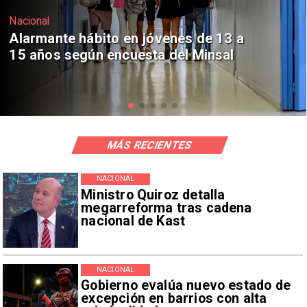
Regiones
Aprueban creación del Parque
Sebastián Piñera con inversión de $4
mil millones
MÁS RECIENTES
NACIONAL
Ministro Quiroz detalla
megarreforma tras cadena
nacional de Kast
NACIONAL
Gobierno evalúa nuevo estado de
excepción en barrios con alta