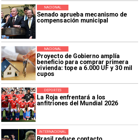
NACIONAL
Senado aprueba mecanismo de
compensación municipal
NACIONAL
Proyecto de Gobierno amplía
beneficio para comprar primera
vivienda: tope a 6.000 UF y 30 mil
cupos
DEPORTES
La Roja enfrentará a los
anfitriones del Mundial 2026
INTERNACIONAL
Brasil reduce contacto