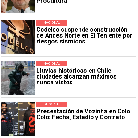
ProCultura
NACIONAL
Codelco suspende construcción
de Andes Norte en El Teniente por
riesgos sísmicos
NACIONAL
Lluvias históricas en Chile:
ciudades alcanzan máximos
nunca vistos
DEPORTES
Presentación de Vozinha en Colo
Colo: Fecha, Estadio y Contrato