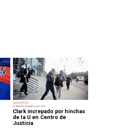
DEPORTES
EL MARTES PASADO A LAS 9:55
Clark increpado por hinchas
de la U en Centro de
Justicia