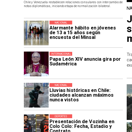
Chile y Venezuela restablecen relaciones consulares con intercambio de
notas diplomáticas, iniciando etapa de normalización bilateral.
NA
J
NACIONAL
s
Alarmante hábito en jóvenes
de 13 a 15 años según
m
encuesta del Minsal
Tr
INTERNACIONAL
Papa León XIV anuncia gira por
ca
Sudamérica
ex
NACIONAL
Lluvias históricas en Chile:
ciudades alcanzan máximos
nunca vistos
DEPORTES
Presentación de Vozinha en
Colo Colo: Fecha, Estadio y
Contrato