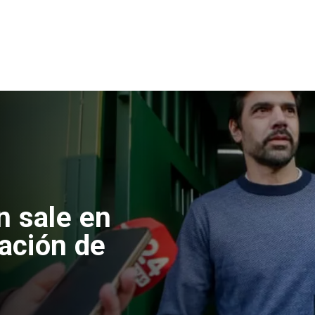
l
le y Venezuela formaliza
icio de relaciones
sulares