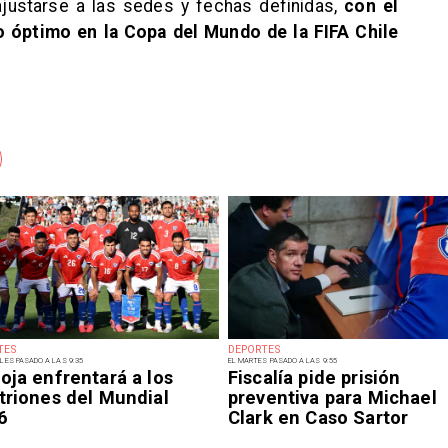
justarse a las sedes y fechas definidas,
con el
o óptimo en la Copa del Mundo de la FIFA Chile
TES
DEPORTES
LES PASADO A LAS 9:35
EL MARTES PASADO A LAS 9:55
oja enfrentará a los
Fiscalía pide prisión
triones del Mundial
preventiva para Michael
6
Clark en Caso Sartor