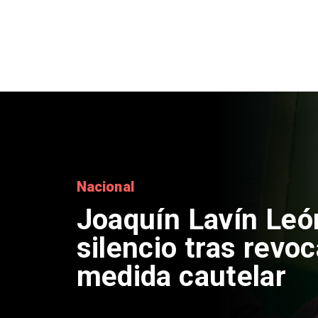
Naciona
Chi
rein
con