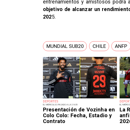
entrenamientos y amistosos podrá a
objetivo de alcanzar un rendimient
202
5.
MUNDIAL SUB20
CHILE
ANFP
DEPORTES
DEPOR
EL MIÉRCOLES PASADO A LAS 9:35
EL MIÉRCO
Presentación de Vozinha en
La R
Colo Colo: Fecha, Estadio y
anfi
Contrato
202