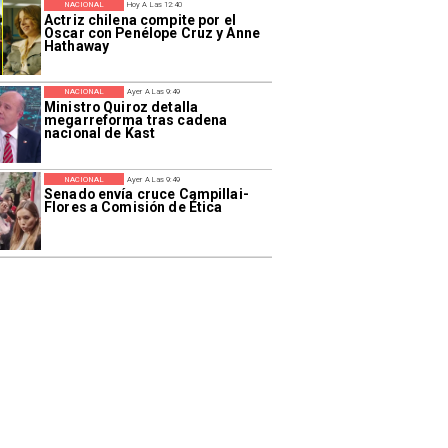
NACIONAL
Hoy A Las 12:40
Actriz chilena compite por el
Oscar con Penélope Cruz y Anne
Hathaway
NACIONAL
Ayer A Las 9:49
Ministro Quiroz detalla
megarreforma tras cadena
nacional de Kast
NACIONAL
Ayer A Las 9:49
Senado envía cruce Campillai-
Flores a Comisión de Ética