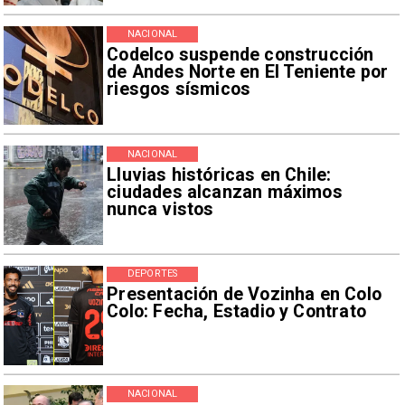
NACIONAL
Codelco suspende construcción
de Andes Norte en El Teniente por
riesgos sísmicos
NACIONAL
Lluvias históricas en Chile:
ciudades alcanzan máximos
nunca vistos
DEPORTES
Presentación de Vozinha en Colo
Colo: Fecha, Estadio y Contrato
NACIONAL