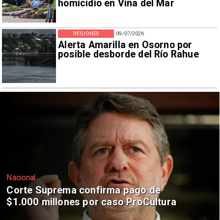
homicidio en Viña del Mar
REGIONES
09/07/2026
Alerta Amarilla en Osorno por
posible desborde del Río Rahue
Nacional
Codelco suspende construcción de
Andes Norte en El Teniente por
riesgos sísmicos