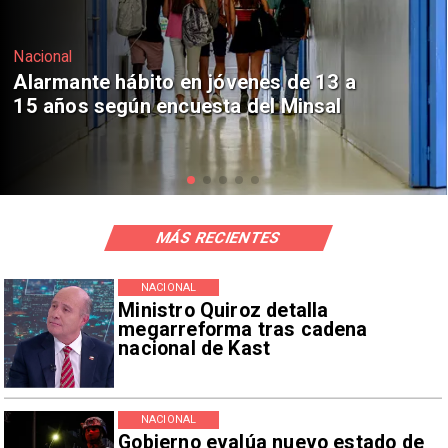
Regiones
Aprueban creación del Parque
Sebastián Piñera con inversión de $4
mil millones
MÁS RECIENTES
NACIONAL
Ministro Quiroz detalla
megarreforma tras cadena
nacional de Kast
NACIONAL
Gobierno evalúa nuevo estado de