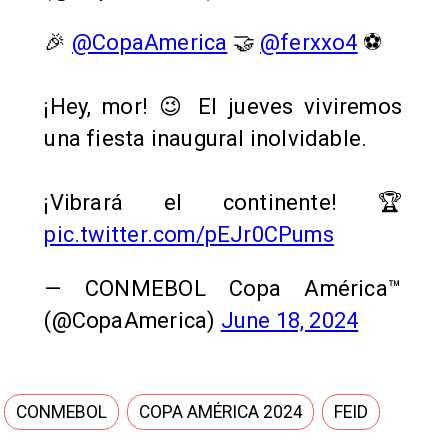
🎉
@CopaAmerica
🤝
@ferxxo4
⚽️
¡Hey, mor! 😉 El jueves viviremos
una fiesta inaugural inolvidable.
¡Vibrará el continente! 🏆
pic.twitter.com/pEJr0CPums
— CONMEBOL Copa América™️
(@CopaAmerica)
June 18, 2024
CONMEBOL
COPA AMÉRICA 2024
FEID