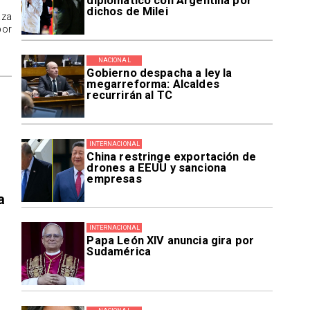
diplomático con Argentina por
dichos de Milei
aza
por
NACIONAL
Gobierno despacha a ley la
megarreforma: Alcaldes
recurrirán al TC
INTERNACIONAL
China restringe exportación de
drones a EEUU y sanciona
empresas
a
INTERNACIONAL
Papa León XIV anuncia gira por
Sudamérica