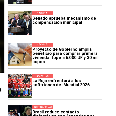
NACIONAL
Senado aprueba mecanismo de
compensación municipal
NACIONAL
Proyecto de Gobierno amplía
beneficio para comprar primera
vivienda: tope a 6.000 UF y 30 mil
cupos
DEPORTES
La Roja enfrentará a los
anfitriones del Mundial 2026
o
INTERNACIONAL
Brasil reduce contacto