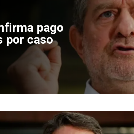
 construcción
 El Teniente
cos