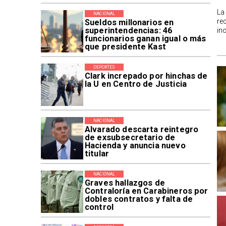
La
NACIONAL
re
Sueldos millonarios en
superintendencias: 46
in
funcionarios ganan igual o más
que presidente Kast
DEPORTES
Clark increpado por hinchas de
la U en Centro de Justicia
NACIONAL
Alvarado descarta reintegro
de exsubsecretario de
Hacienda y anuncia nuevo
titular
NACIONAL
Graves hallazgos de
Contraloría en Carabineros por
dobles contratos y falta de
control