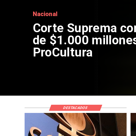
Nacional
Codelco suspende
de Andes Norte en
por riesgos sísmi
DESTACADOS