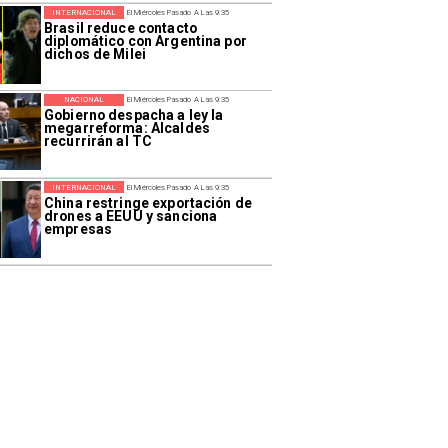
INTERNACIONAL
El Miércoles Pasado A Las 9:35
Brasil reduce contacto
diplomático con Argentina por
dichos de Milei
NACIONAL
El Miércoles Pasado A Las 9:35
Gobierno despacha a ley la
megarreforma: Alcaldes
recurrirán al TC
INTERNACIONAL
El Miércoles Pasado A Las 9:35
China restringe exportación de
drones a EEUU y sanciona
empresas