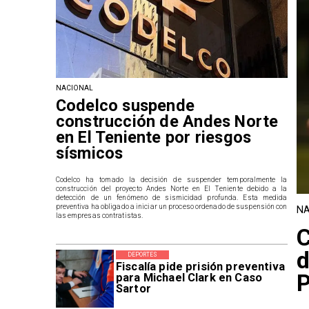
NACIONAL
Codelco suspende
construcción de Andes Norte
en El Teniente por riesgos
sísmicos
Codelco ha tomado la decisión de suspender temporalmente la
construcción del proyecto Andes Norte en El Teniente debido a la
detección de un fenómeno de sismicidad profunda. Esta medida
preventiva ha obligado a iniciar un proceso ordenado de suspensión con
NA
las empresas contratistas.
C
d
DEPORTES
Fiscalía pide prisión preventiva
P
para Michael Clark en Caso
Sartor