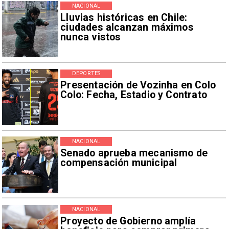
NACIONAL
Lluvias históricas en Chile:
ciudades alcanzan máximos
nunca vistos
DEPORTES
Presentación de Vozinha en Colo
Colo: Fecha, Estadio y Contrato
NACIONAL
Senado aprueba mecanismo de
compensación municipal
NACIONAL
Proyecto de Gobierno amplía