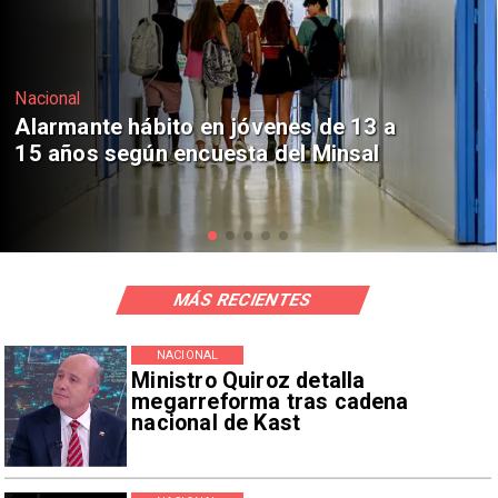
Regiones
Aprueban creación del Parque
Sebastián Piñera con inversión de $4
mil millones
MÁS RECIENTES
NACIONAL
Ministro Quiroz detalla
megarreforma tras cadena
nacional de Kast