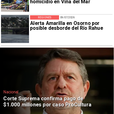
homicidio en Viña del Mar
REGIONES
09/07/2026
Alerta Amarilla en Osorno por
posible desborde del Río Rahue
Nacional
Codelco suspende construcción de
Andes Norte en El Teniente por
riesgos sísmicos