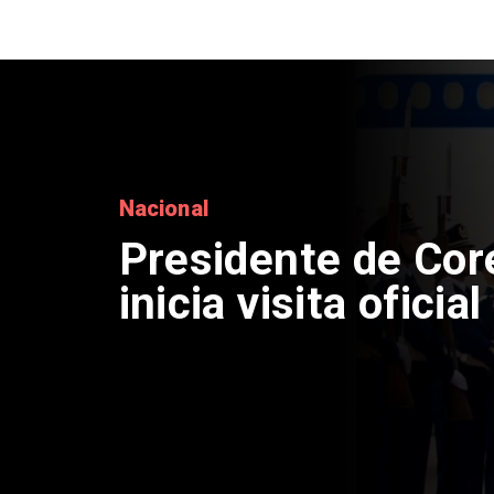
Regiones
Confirman enferm
tripulante vietnami
en Talcahuano