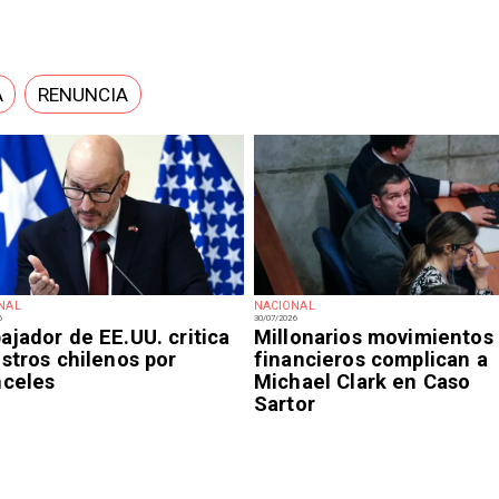
A
RENUNCIA
NAL
NACIONAL
6
30/07/2026
jador de EE.UU. critica
Millonarios movimientos
stros chilenos por
financieros complican a
nceles
Michael Clark en Caso
Sartor