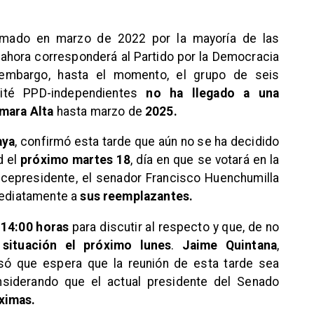
firmado en marzo de 2022 por la mayoría de las
, ahora corresponderá al Partido por la Democracia
n embargo, hasta el momento, el grupo de seis
ité PPD-independientes
no ha llegado a una
ámara Alta
hasta marzo de
2025.
aya
, confirmó esta tarde que aún no se ha decidido
d el
próximo martes 18
, día en que se votará en la
icepresidente, el senador Francisco Huenchumilla
nmediatamente a
sus reemplazantes.
s
14:00 horas
para discutir al respecto y que, de no
a
situación el próximo lunes
.
Jaime Quintana
,
esó que espera que la reunión de esta tarde sea
onsiderando que el actual presidente del Senado
ximas.