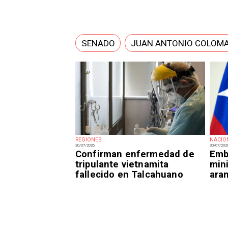
SENADO
JUAN ANTONIO COLOM
REGIONES
NACIO
30/07/2026
30/07/202
Confirman enfermedad de
Emba
tripulante vietnamita
mini
fallecido en Talcahuano
ara