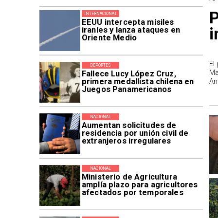
P
INTERNACIONAL
EEUU intercepta misiles
i
iraníes y lanza ataques en
Oriente Medio
El
DEPORTES
Ma
Fallece Lucy López Cruz,
primera medallista chilena en
An
Juegos Panamericanos
NACIONAL
Aumentan solicitudes de
residencia por unión civil de
extranjeros irregulares
NACIONAL
Ministerio de Agricultura
amplía plazo para agricultores
afectados por temporales