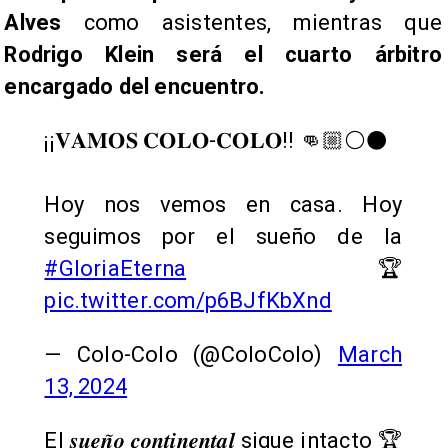
Alves
como asistentes, mientras que
Rodrigo Klein será el cuarto árbitro
encargado del encuentro.
¡¡𝐕𝐀𝐌𝐎𝐒 𝐂𝐎𝐋𝐎-𝐂𝐎𝐋𝐎!! 👊🏼⚪️⚫️
Hoy nos vemos en casa. Hoy
seguimos por el sueño de la
#GloriaEterna
🏆
pic.twitter.com/p6BJfKbXnd
— Colo-Colo (@ColoColo)
March
13, 2024
El 𝒔𝒖𝒆𝒏̃𝒐 𝒄𝒐𝒏𝒕𝒊𝒏𝒆𝒏𝒕𝒂𝒍 sigue intacto 🏆