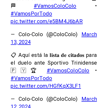
🏁
#VamosColoColo
•
#VamosPorTodo
pic.twitter.com/e5BM4J6bAR
— Colo-Colo (@ColoColo)
March
13, 2024
📋 Aquí está la 𝐥𝐢𝐬𝐭𝐚 𝐝𝐞 𝐜𝐢𝐭𝐚𝐝𝐨𝐬 para
el duelo ante Sportivo Trinidense
🇵🇾🏆
#VamosColoColo
•
#VamosPorTodo
pic.twitter.com/HGfKqX3LF1
— Colo-Colo (@ColoColo)
March
12, 2024