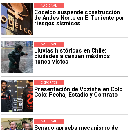
NACIONAL
Codelco suspende construcción
de Andes Norte en El Teniente por
riesgos sísmicos
NACIONAL
Lluvias históricas en Chile:
ciudades alcanzan máximos
nunca vistos
DEPORTES
Presentación de Vozinha en Colo
Colo: Fecha, Estadio y Contrato
NACIONAL
Senado aprueba mecanismo de