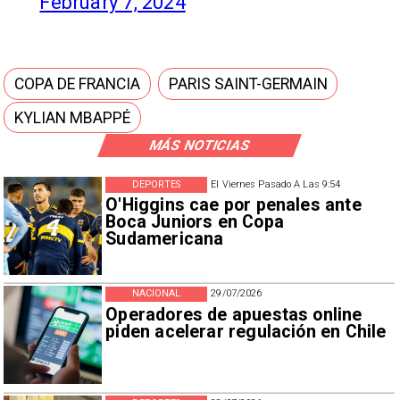
February 7, 2024
COPA DE FRANCIA
PARIS SAINT-GERMAIN
KYLIAN MBAPPÉ
MÁS NOTICIAS
DEPORTES
El Viernes Pasado A Las 9:54
O'Higgins cae por penales ante
Boca Juniors en Copa
Sudamericana
NACIONAL
29/07/2026
Operadores de apuestas online
piden acelerar regulación en Chile