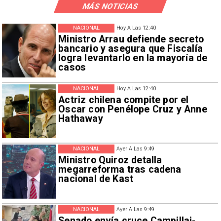
MÁS NOTICIAS
NACIONAL
Hoy A Las 12:40
Ministro Arrau defiende secreto
bancario y asegura que Fiscalía
logra levantarlo en la mayoría de
casos
NACIONAL
Hoy A Las 12:40
Actriz chilena compite por el
Oscar con Penélope Cruz y Anne
Hathaway
NACIONAL
Ayer A Las 9:49
Ministro Quiroz detalla
megarreforma tras cadena
nacional de Kast
NACIONAL
Ayer A Las 9:49
Senado envía cruce Campillai-