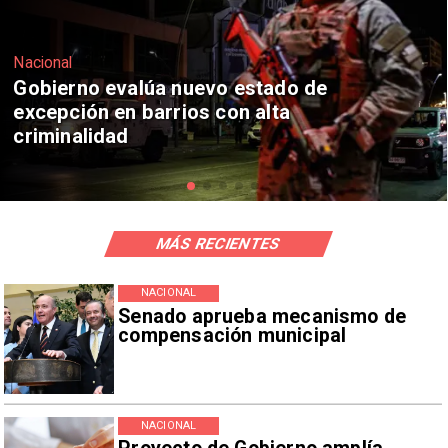
Nacional
Corte Suprema confirma pago de
$1.000 millones por caso ProCultura
MÁS RECIENTES
NACIONAL
Senado aprueba mecanismo de
compensación municipal
NACIONAL