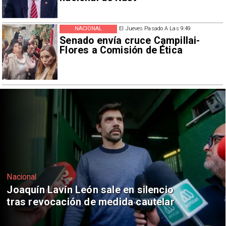
NACIONAL
El Jueves Pasado A Las 9:49
Senado envía cruce Campillai-
Flores a Comisión de Ética
Nacional
io
Chile y Venezuela formalizan reini
ar
de relaciones consulares