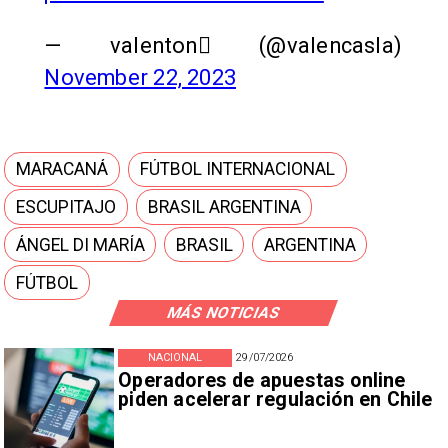
— valenton (@valencasIa)
November 22, 2023
MARACANÁ
FÚTBOL INTERNACIONAL
ESCUPITAJO
BRASIL ARGENTINA
ÁNGEL DI MARÍA
BRASIL
ARGENTINA
FÚTBOL
MÁS NOTICIAS
NACIONAL
29/07/2026
Operadores de apuestas online
piden acelerar regulación en Chile