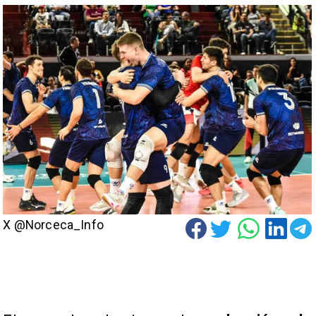
X @Norceca_Info