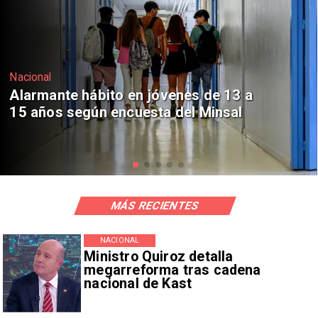
Regiones
Aprueban creación del Parque
Sebastián Piñera con inversión de $4
mil millones
MÁS RECIENTES
NACIONAL
Ministro Quiroz detalla
megarreforma tras cadena
nacional de Kast