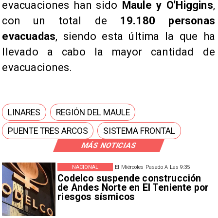
evacuaciones han sido
Maule y O'Higgins
,
con un total de
19.180 personas
evacuadas
, siendo esta última la que ha
llevado a cabo la mayor cantidad de
evacuaciones.
LINARES
REGIÓN DEL MAULE
PUENTE TRES ARCOS
SISTEMA FRONTAL
MÁS NOTICIAS
NACIONAL
El Miércoles Pasado A Las 9:35
Codelco suspende construcción
de Andes Norte en El Teniente por
riesgos sísmicos