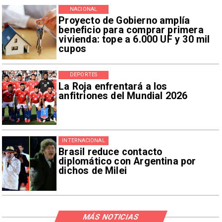
NACIONAL
Proyecto de Gobierno amplía
beneficio para comprar primera
vivienda: tope a 6.000 UF y 30 mil
cupos
DEPORTES
La Roja enfrentará a los
anfitriones del Mundial 2026
INTERNACIONAL
Brasil reduce contacto
diplomático con Argentina por
dichos de Milei
MÁS NOTICIAS