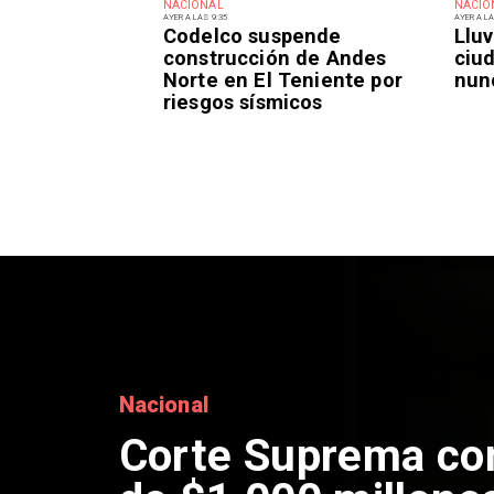
NACIONAL
NACIO
AYER A LAS 9:35
AYER A LA
Codelco suspende
Lluv
construcción de Andes
ciu
Norte en El Teniente por
nun
riesgos sísmicos
Nacional
Corte Suprema co