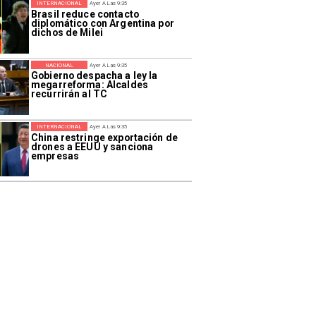
INTERNACIONAL
Ayer A Las 9:35
Brasil reduce contacto
diplomático con Argentina por
dichos de Milei
NACIONAL
Ayer A Las 9:35
Gobierno despacha a ley la
megarreforma: Alcaldes
recurrirán al TC
INTERNACIONAL
Ayer A Las 9:35
China restringe exportación de
drones a EEUU y sanciona
empresas