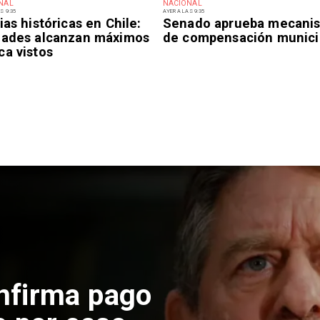
NAL
NACIONAL
S 9:35
AYER A LAS 9:35
ias históricas en Chile:
Senado aprueba mecani
dades alcanzan máximos
de compensación munici
ca vistos
nfirma pago