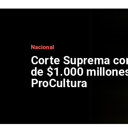
Nacional
Codelco suspende
de Andes Norte en
por riesgos sísmi