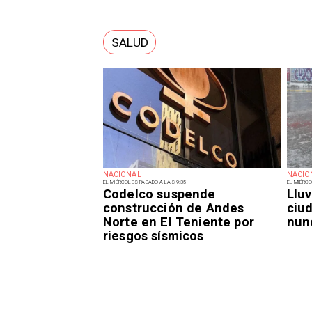
SALUD
NACIONAL
NACIO
EL MIÉRCOLES PASADO A LAS 9:35
EL MIÉRCO
Codelco suspende
Lluv
construcción de Andes
ciu
Norte en El Teniente por
nun
riesgos sísmicos