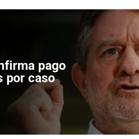
 construcción
 El Teniente
cos