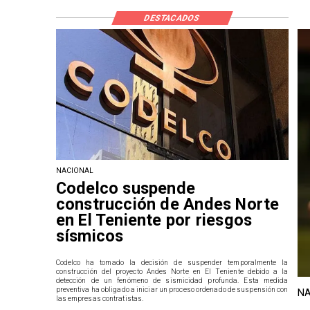
DESTACADOS
NACIONAL
Codelco suspende
construcción de Andes Norte
en El Teniente por riesgos
sísmicos
Codelco ha tomado la decisión de suspender temporalmente la
construcción del proyecto Andes Norte en El Teniente debido a la
detección de un fenómeno de sismicidad profunda. Esta medida
preventiva ha obligado a iniciar un proceso ordenado de suspensión con
NA
las empresas contratistas.