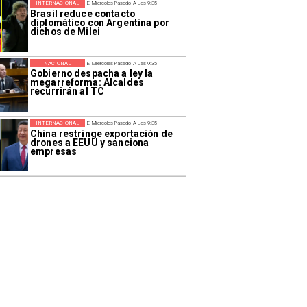
INTERNACIONAL
El Miércoles Pasado A Las 9:35
Brasil reduce contacto
diplomático con Argentina por
dichos de Milei
NACIONAL
El Miércoles Pasado A Las 9:35
Gobierno despacha a ley la
megarreforma: Alcaldes
recurrirán al TC
INTERNACIONAL
El Miércoles Pasado A Las 9:35
China restringe exportación de
drones a EEUU y sanciona
empresas