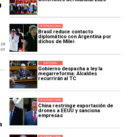
o
INTERNACIONAL
Brasil reduce contacto
diplomático con Argentina por
dichos de Milei
aza
por
NACIONAL
Gobierno despacha a ley la
megarreforma: Alcaldes
recurrirán al TC
INTERNACIONAL
China restringe exportación de
drones a EEUU y sanciona
empresas
a
INTERNACIONAL