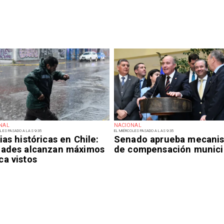
NAL
NACIONAL
LES PASADO A LAS 9:35
EL MIÉRCOLES PASADO A LAS 9:35
ias históricas en Chile:
Senado aprueba mecani
dades alcanzan máximos
de compensación munici
ca vistos