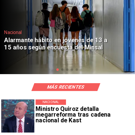
Regiones
Aprueban creación del Parque
Sebastián Piñera con inversión de $4
mil millones
MÁS RECIENTES
NACIONAL
Ministro Quiroz detalla
megarreforma tras cadena
nacional de Kast