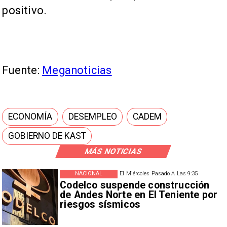
positivo.
Fuente:
Meganoticias
ECONOMÍA
DESEMPLEO
CADEM
GOBIERNO DE KAST
MÁS NOTICIAS
NACIONAL
El Miércoles Pasado A Las 9:35
Codelco suspende construcción
de Andes Norte en El Teniente por
riesgos sísmicos