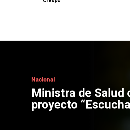
Crespo
Nacional
Corte de Apelacio
anulación de abso
Claudio Crespo