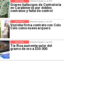
NACIONAL
El Martes Pasado A Las 9:55
Graves hallazgos de Contraloría
en Carabineros por dobles
contratos y falta de control
DEPORTES
El Martes Pasado A Las 9:55
Vozinha firma contrato con Colo
Colo como nuevo arquero
NACIONAL
El Martes Pasado A Las 9:55
Tía Rica aumenta valor del
gramo de oro a $30.000