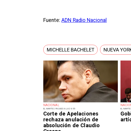
Fuente:
ADN Radio Nacional
MICHELLE BACHELET
NUEVA YOR
NACIONAL
NACIO
EL MARTES PASADO A LAS 9:55
EL MARTE
Corte de Apelaciones
Gob
rechaza anulación de
art
absolución de Claudio