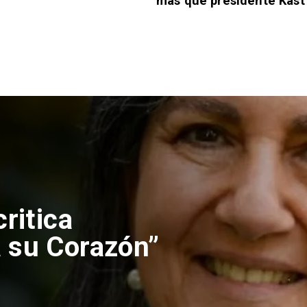
más que presidente Kast
nes rechaza
lución de