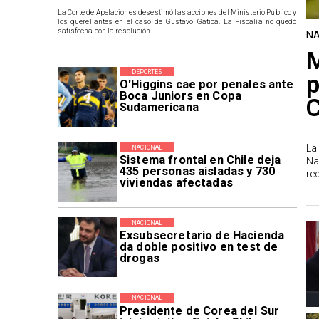
La Corte de Apelaciones desestimó las acciones del Ministerio Público y
los querellantes en el caso de Gustavo Gatica. La Fiscalía no quedó
satisfecha con la resolución.
NA
M
DEPORTES
p
O'Higgins cae por penales ante
Boca Juniors en Copa
Sudamericana
La
NACIONAL
Sistema frontal en Chile deja
Na
435 personas aisladas y 730
re
viviendas afectadas
NACIONAL
Exsubsecretario de Hacienda
da doble positivo en test de
drogas
NACIONAL
Presidente de Corea del Sur