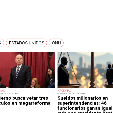
K
ESTADOS UNIDOS
ONU
NAL
NACIONAL
S PASADO A LAS 9:55
EL MARTES PASADO A LAS 9:55
ierno busca vetar tres
Sueldos millonarios en
ículos en megarreforma
superintendencias: 46
funcionarios ganan igual