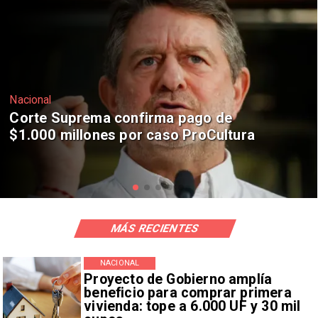
Nacional
Codelco suspende construcción de
Andes Norte en El Teniente por
riesgos sísmicos
MÁS RECIENTES
NACIONAL
Proyecto de Gobierno amplía
beneficio para comprar primera
vivienda: tope a 6.000 UF y 30 mil