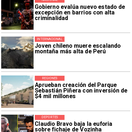
Gobierno evalúa nuevo estado de
excepción en barrios con alta
criminalidad
INTERNACIONAL
Joven chileno muere escalando
montaña más alta de Perú
REGIONES
Aprueban creación del Parque
Sebastián Piñera con inversión de
$4 mil millones
DEPORTES
Claudio Bravo baja la euforia
sobre fichaje de Vozinha