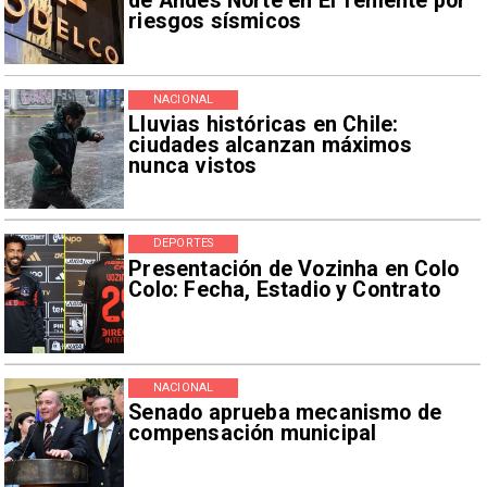
de Andes Norte en El Teniente por
riesgos sísmicos
NACIONAL
Lluvias históricas en Chile:
ciudades alcanzan máximos
nunca vistos
DEPORTES
Presentación de Vozinha en Colo
Colo: Fecha, Estadio y Contrato
NACIONAL
Senado aprueba mecanismo de
compensación municipal