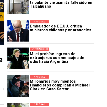
tripulante vietnamita fallecido en
Talcahuano
NACIONAL
Embajador de EE.UU. critica
ministros chilenos por aranceles
INTERNACIONAL
Milei prohíbe ingreso de
e
extranjeros con mensajes de
odio hacia Argentina
NACIONAL
Millonarios movimientos
financieros complican a Michael
Clark en Caso Sartor
 El
.
NACIONAL