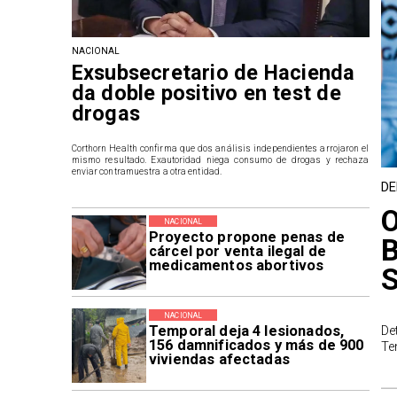
NACIONAL
Exsubsecretario de Hacienda
da doble positivo en test de
drogas
Corthorn Health confirma que dos análisis independientes arrojaron el
mismo resultado. Exautoridad niega consumo de drogas y rechaza
enviar contramuestra a otra entidad.
DE
O
NACIONAL
Proyecto propone penas de
B
cárcel por venta ilegal de
medicamentos abortivos
NACIONAL
Temporal deja 4 lesionados,
De
156 damnificados y más de 900
Te
viviendas afectadas