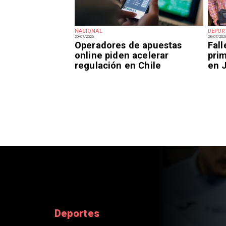
NACIONAL
DEPOR
29/07/2026
28/07/202
Operadores de apuestas
Fal
online piden acelerar
prim
regulación en Chile
en 
Nacional