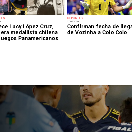
TES
DEPORTES
6
27/07/2026
lece Lucy López Cruz,
Confirman fecha de lleg
era medallista chilena
de Vozinha a Colo Colo
Juegos Panamericanos