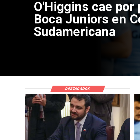
Exsubsecr
doble posi
DESTACADOS