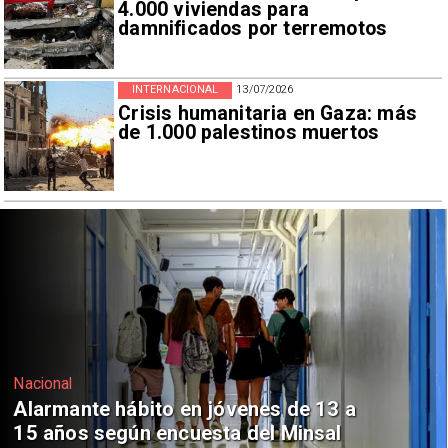
4.000 viviendas para
damnificados por terremotos
INTERNACIONAL
13/07/2026
Crisis humanitaria en Gaza: más
de 1.000 palestinos muertos
Regiones
Aprueban creación del Parque
Sebastián Piñera con inversión de $4