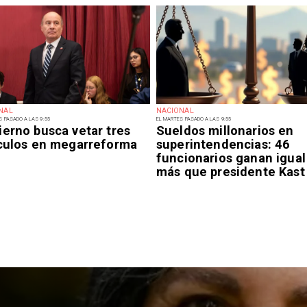
NAL
NACIONAL
S PASADO A LAS 9:55
EL MARTES PASADO A LAS 9:55
ierno busca vetar tres
Sueldos millonarios en
ículos en megarreforma
superintendencias: 46
funcionarios ganan igual
más que presidente Kast