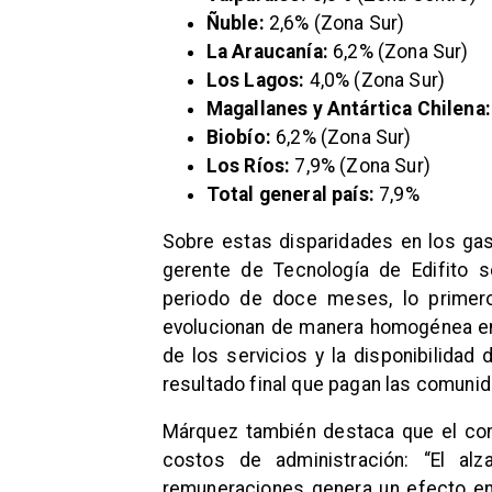
Ñuble:
2,6% (Zona Sur)
La Araucanía:
6,2% (Zona Sur)
Los Lagos:
4,0% (Zona Sur)
Magallanes y Antártica Chilena:
Biobío:
6,2% (Zona Sur)
Los Ríos:
7,9% (Zona Sur)
Total general país:
7,9%
Sobre estas disparidades en los ga
gerente de Tecnología de Edifito 
periodo de doce meses, lo prime
evolucionan de manera homogénea en e
de los servicios y la disponibilida
resultado final que pagan las comuni
Márquez también destaca que el con
costos de administración: “El alz
remuneraciones genera un efecto en