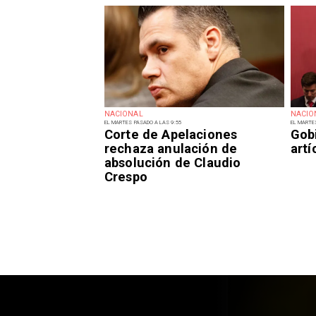
NACIONAL
NACIO
EL MARTES PASADO A LAS 9:55
EL MARTE
Corte de Apelaciones
Gob
rechaza anulación de
art
absolución de Claudio
Crespo