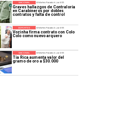
NACIONAL
El Martes Pasado A Las 9:55
Graves hallazgos de Contraloría
en Carabineros por dobles
contratos y falta de control
DEPORTES
El Martes Pasado A Las 9:55
Vozinha firma contrato con Colo
Colo como nuevo arquero
NACIONAL
El Martes Pasado A Las 9:55
Tía Rica aumenta valor del
gramo de oro a $30.000