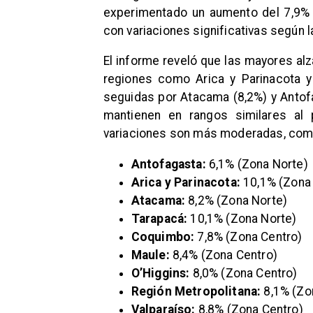
experimentado un aumento del 7,9% 
con variaciones significativas según l
El informe reveló que las mayores al
regiones como Arica y Parinacota 
seguidas por Atacama (8,2%) y Antofa
mantienen en rangos similares al 
variaciones son más moderadas, como
Antofagasta:
6,1% (Zona Norte)
Arica y Parinacota:
10,1% (Zona
Atacama:
8,2% (Zona Norte)
Tarapacá:
10,1% (Zona Norte)
Coquimbo:
7,8% (Zona Centro)
Maule:
8,4% (Zona Centro)
O’Higgins:
8,0% (Zona Centro)
Región Metropolitana:
8,1% (Zo
Valparaíso:
8,8% (Zona Centro)